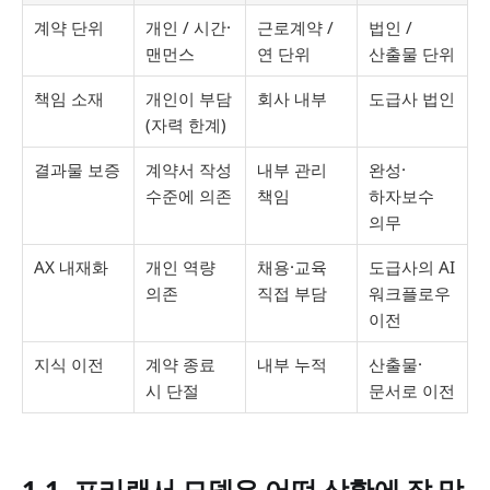
계약 단위
개인 / 시간·
근로계약 /
법인 /
맨먼스
연 단위
산출물 단위
책임 소재
개인이 부담
회사 내부
도급사 법인
(자력 한계)
결과물 보증
계약서 작성
내부 관리
완성·
수준에 의존
책임
하자보수
의무
AX 내재화
개인 역량
채용·교육
도급사의 AI
의존
직접 부담
워크플로우
이전
지식 이전
계약 종료
내부 누적
산출물·
시 단절
문서로 이전
1-1. 프리랜서 모델은 어떤 상황에 잘 맞