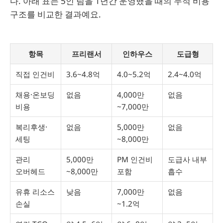
다. 아래 표는 5인 팀을 1년간 운영했을 때의 누적 비용
구조를 비교한 결과예요.
항목
프리랜서
인하우스
도급형
직접 인건비
3.6~4.8억
4.0~5.2억
2.4~4.0억
채용·온보딩
없음
4,000만
없음
비용
~7,000만
복리후생·
없음
5,000만
없음
세팅
~8,000만
관리
5,000만
PM 인건비
도급사 내부
오버헤드
~8,000만
포함
흡수
유휴 리소스
낮음
7,000만
없음
손실
~1.2억