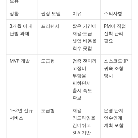
보유
상황
권장 모델
이유
주의사항
3개월 이내
프리랜서
짧은 기간에
PM이 직접
단발 과제
채용·도급
진척 관리
셋업 비용을
필요
회수 못함
MVP 개발
도급형
검증 전이라
소스코드·IP
고정비
귀속 조항
부담을
명시
피하면서
출시 속도
확보
1~2년 신규
도급형
채용
운영 단계
서비스
리드타임을
인수인계
건너뛰고
계획 포함
SLA 기반