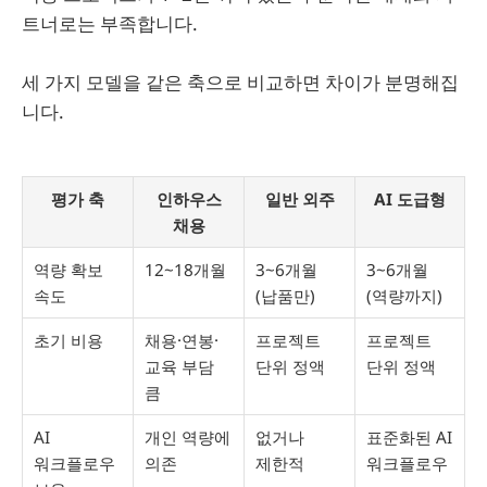
트너로는 부족합니다.
세 가지 모델을 같은 축으로 비교하면 차이가 분명해집
니다.
평가 축
인하우스
일반 외주
AI 도급형
채용
역량 확보
12~18개월
3~6개월
3~6개월
속도
(납품만)
(역량까지)
초기 비용
채용·연봉·
프로젝트
프로젝트
교육 부담
단위 정액
단위 정액
큼
AI
개인 역량에
없거나
표준화된 AI
워크플로우
의존
제한적
워크플로우