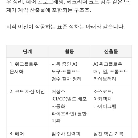
우 정리, 페어 프로그래밍, 테크리더 코드 검수 같은 단
계가 계약 산출물에 포함되는 구조죠.
지식 이전이 작동하는 표준 절차는 아래와 같습니다.
단계
활동
산출물
1. 워크플로우
사용 중인 AI
AI 워크플로우
문서화
도구·프롬프트·
매뉴얼, 프롬프트
검수 절차 정리
라이브러리
2. 코드 자산 이전
저장소
소스코드,
·CI/CD(빌드·배포
아키텍처
자동화
다이어그램
파이프라인) 권한
이관
3. 페어
발주사 인력과
실전 학습 기록,