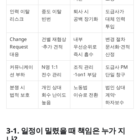
인력 이탈
중도 이탈
퇴사 시
도급사가
리스크
빈번
공백 장기화
대체 인력
투입
Change
건별 재협상
내부
변경 절차
Request
·추가 견적
우선순위로
문서화·견적
대응
즉시 흡수
산정
커뮤니케이
N명 1:1
조직 관리
도급사 PM
션 부하
전수 관리
·1on1 부담
단일 창구
분쟁 시
개인 상대
노동법
법인 상대
법적 보호
회수 난이도
이슈로 전환
계약·
높음
하자보수
3-1. 일정이 밀렸을 때 책임은 누가 지
나?