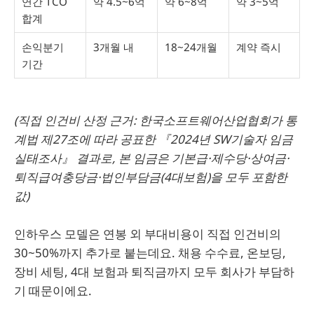
연간 TCO
약 4.5~6억
약 6~8억
약 3~5억
합계
손익분기
3개월 내
18~24개월
계약 즉시
기간
(직접 인건비 산정 근거: 한국소프트웨어산업협회가 통
계법 제27조에 따라 공표한 『2024년 SW기술자 임금
실태조사』 결과로, 본 임금은 기본급·제수당·상여금·
퇴직급여충당금·법인부담금(4대보험)을 모두 포함한
값)
인하우스 모델은 연봉 외 부대비용이 직접 인건비의
30~50%까지 추가로 붙는데요. 채용 수수료, 온보딩,
장비 세팅, 4대 보험과 퇴직금까지 모두 회사가 부담하
기 때문이에요.