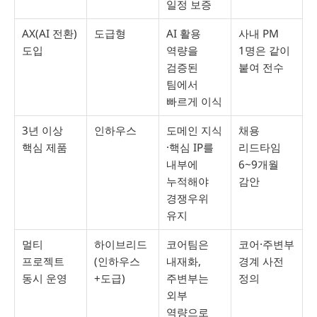
일정 보증
AX(AI 전환)
도급형
AI 활용
사내 PM
도입
역량을
1명은 같이
검증된
붙여 전수
팀에서
빠르게 이식
3년 이상
인하우스
도메인 지식
채용
핵심 제품
·핵심 IP를
리드타임
내부에
6~9개월
누적해야
감안
경쟁우위
유지
멀티
하이브리드
코어팀은
코어·주변부
프로젝트
(인하우스
내재화,
경계 사전
동시 운영
+도급)
주변부는
정의
외부
역량으로